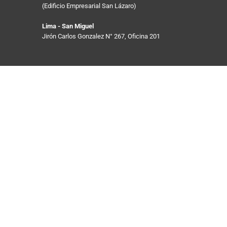
(Edificio Empresarial San Lázaro) 
Lima - San Miguel
Jirón Carlos Gonzalez N° 267, Oficina 201 