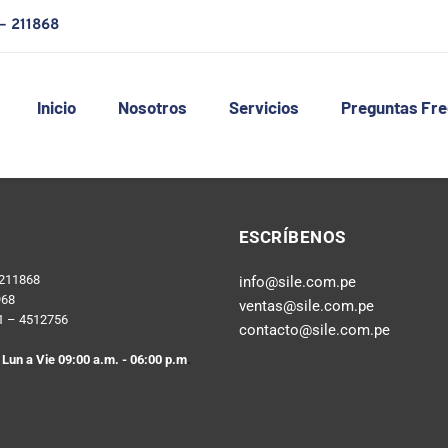
– 211868
Inicio
Nosotros
Servicios
Preguntas Fr
ESCRÍBENOS
 211868
info@sile.com.pe
968
ventas@sile.com.pe
01 – 4512756
contacto@sile.com.pe 
 Lun a Vie 09:00 a.m. - 06:00 p.m
.